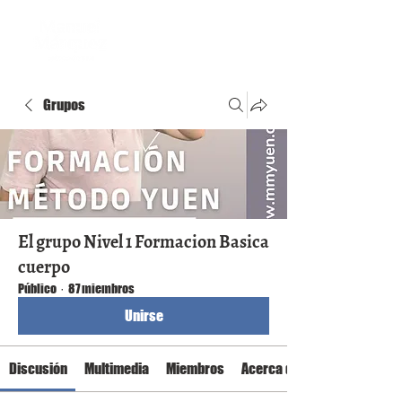
Grupos
El grupo Nivel 1 Formacion Basica
cuerpo
Público
·
87 miembros
Unirse
Discusión
Multimedia
Miembros
Acerca de