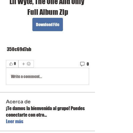
Lil Wyte, The One And Only 
Full Album Zip
Download File
 350c69d7ab
0
0
Write a comment...
Acerca de
¡Te damos la bienvenida al grupo! Puedes
conectarte con otro
...
Leer más