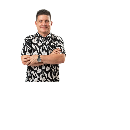
La
Neutralidad
es una de las
bases de este método que te
permite sentir, percibir, intuir y
encontrar la sanación.
“Si lo tienes está bien y si no lo