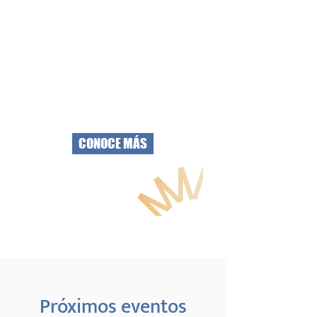
tienes también está bien.”
Estar neutral te permite
eliminar juicios, críticas,
reproches, culpa y aquello
que te puede estar
bloqueando.
CONOCE MÁS
Próximos eventos