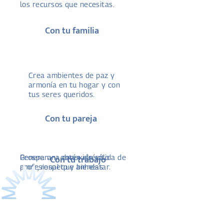
los recursos que necesitas.
Con tu familia
Crea ambientes de paz y
armonía en tu hogar y con
tus seres queridos.
Con tu pareja
Genera una conexión sólida de
Prospera y obtén el éxito
Con tu trabajo
amor, respeto y bienestar.
profesional que anhelas.