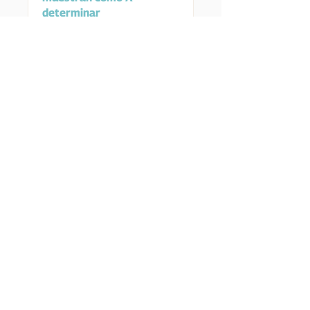
determinar
Leer más
Adquirir boletos
Cerrando Ciclos con
Método Yuen
Taller grabado disponible
hasta NOV 2024.