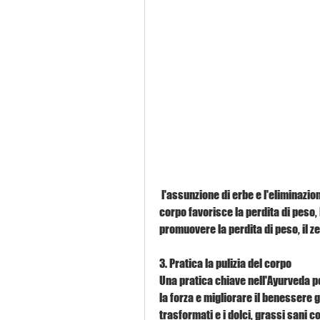
 l'assunzione di erbe e l'eliminazione delle tossine accumulate nel corpo. La pulizia del 
corpo favorisce la perdita di peso, P
promuovere la perdita di peso, il ze
3. Pratica la pulizia del corpo
Una pratica chiave nell'Ayurveda pe
la forza e migliorare il benessere ge
trasformati e i dolci, grassi sani co