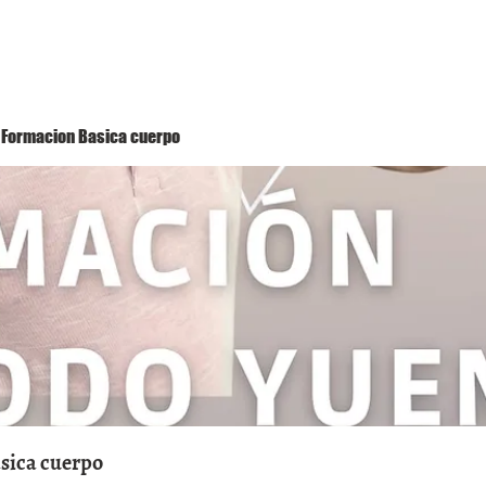
Método Yuen
Conóceme
Eventos
 1 Formacion Basica cuerpo
asica cuerpo