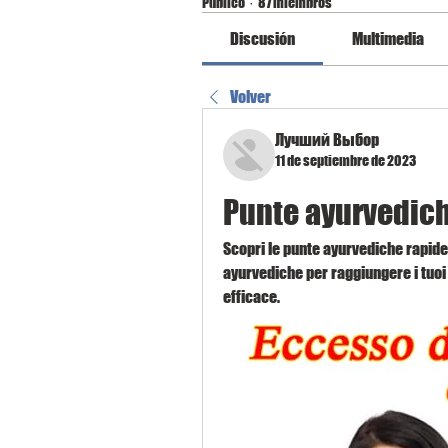
Público
·
87 miembros
Discusión
Multimedia
Volver
Лучший Выбор
11 de septiembre de 2023
Punte ayurvedich
Scopri le punte ayurvediche rapide p
ayurvediche per raggiungere i tuoi 
efficace.