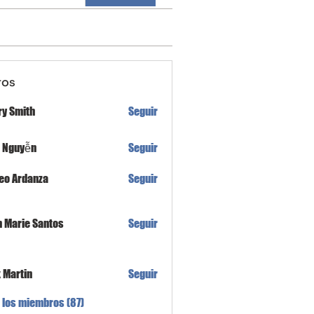
ros
ry Smith
Seguir
h Nguyễn
Seguir
eo Ardanza
Seguir
n Marie Santos
Seguir
x Martin
Seguir
 los miembros (87)