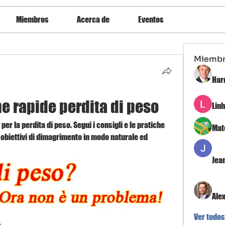
Miembros
Acerca de
Eventos
Miemb
Har
e rapide perdita di peso
Lin
er la perdita di peso. Segui i consigli e le pratiche 
Mat
obiettivi di dimagrimento in modo naturale ed 
Jea
Ale
Ver todos