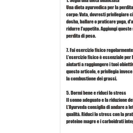
1. Segui una dieta bilanciata
Una dieta ayurvedica per la perdita d
corpo: Vata, dovresti privilegiare cib
dosha, ballare o praticare yoga, d'al
ridurre l'appetito. Aggiungi queste 
perdita di peso.
7. Fai esercizio fisico regolarmente
L'esercizio fisico è essenziale per 
aiutarti a raggiungere i tuoi obietti
questo articolo, e privilegia invece 
la combustione dei grassi.
5. Dormi bene e riduci lo stress
Il sonno adeguato e la riduzione de
L'Ayurveda consiglia di andare a let
qualità. Riduci lo stress con la pra
proteine magre e i carboidrati integ