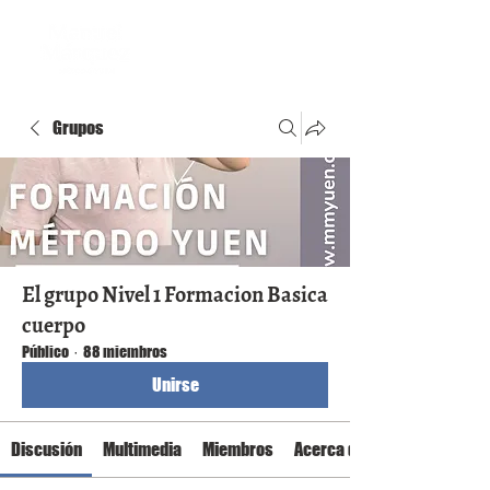
Grupos
El grupo Nivel 1 Formacion Basica
cuerpo
Público
·
88 miembros
Unirse
Discusión
Multimedia
Miembros
Acerca de