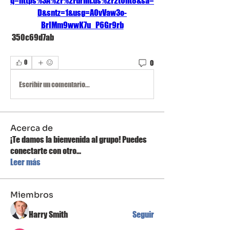
q=https%3A%2F%2Furlin.us%2F2tOnt8&sa=
D&sntz=1&usg=AOvVaw3o-
BrIMm9wwK7u_P6Gr9rb
 350c69d7ab
0
0
Escribir un comentario...
Acerca de
¡Te damos la bienvenida al grupo! Puedes
conectarte con otro
...
Leer más
Miembros
Harry Smith
Seguir