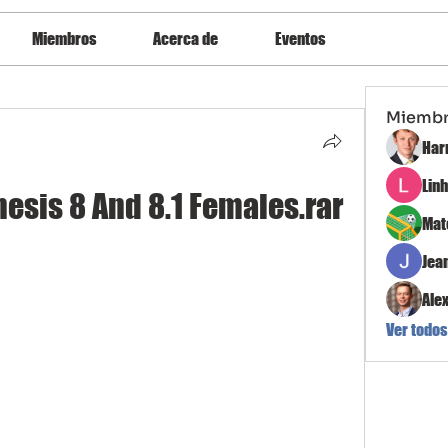
Miembros
Acerca de
Eventos
Miemb
Har
Lin
nesis 8 And 8.1 Females.rar
Mat
Jea
Ale
Ver todos