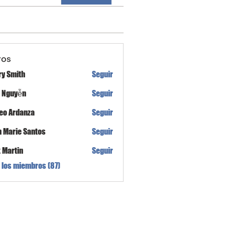
ros
ry Smith
Seguir
h Nguyễn
Seguir
eo Ardanza
Seguir
n Marie Santos
Seguir
x Martin
Seguir
 los miembros (87)