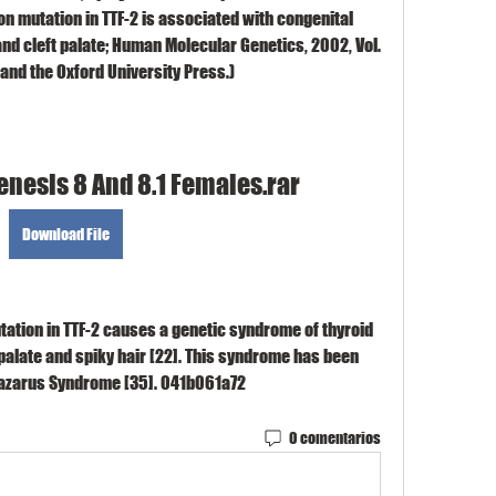
on mutation in TTF-2 is associated with congenital 
nd cleft palate; Human Molecular Genetics, 2002, Vol. 
k and the Oxford University Press.)
Genesis 8 And 8.1 Females.rar
Download File
tion in TTF-2 causes a genetic syndrome of thyroid 
palate and spiky hair [22]. This syndrome has been 
Lazarus Syndrome [35]. 041b061a72
0 comentarios