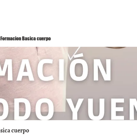
Método Yuen
Conóceme
Eventos
 1 Formacion Basica cuerpo
asica cuerpo