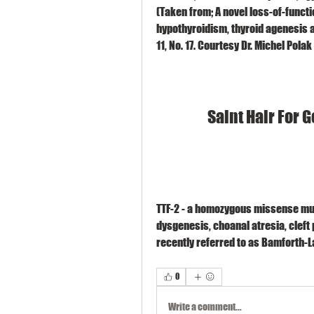
(Taken from; A novel loss-of-functi
hypothyroidism, thyroid agenesis a
11, No. 17. Courtesy Dr. Michel Pola
Saint Hair For 
TTF-2 - a homozygous missense muta
dysgenesis, choanal atresia, cleft 
recently referred to as Bamforth-
0
Write a comment...