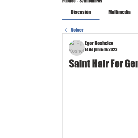
Público
·
87 miembros
Discusión
Multimedia
Volver
Egor Koshelev
14 de junio de 2023
Saint Hair For Ge