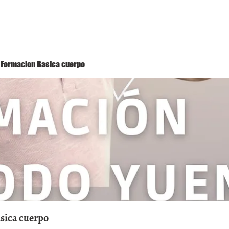
Método Yuen
Conóceme
Eventos
 1 Formacion Basica cuerpo
asica cuerpo