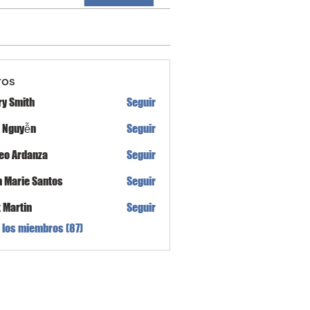
ros
ry Smith
Seguir
h Nguyễn
Seguir
eo Ardanza
Seguir
n Marie Santos
Seguir
x Martin
Seguir
 los miembros (87)