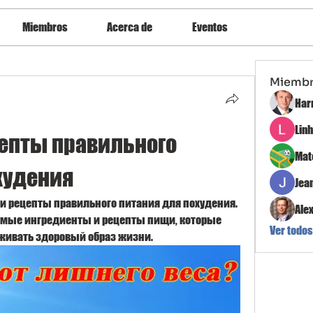
Miembros
Acerca de
Eventos
Miemb
Har
Lin
епты правильного 
Mat
худения
Jea
и рецепты правильного питания для похудения. 
Ale
имые ингредиенты и рецепты пищи, которые 
Ver todos
рживать здоровый образ жизни.