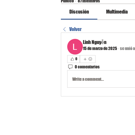
Público
·
87 miembros
Discusión
Multimedia
Volver
Linh Nguyễn
15 de marzo de 2025
·
se unió a
0
0 comentarios
Write a comment...