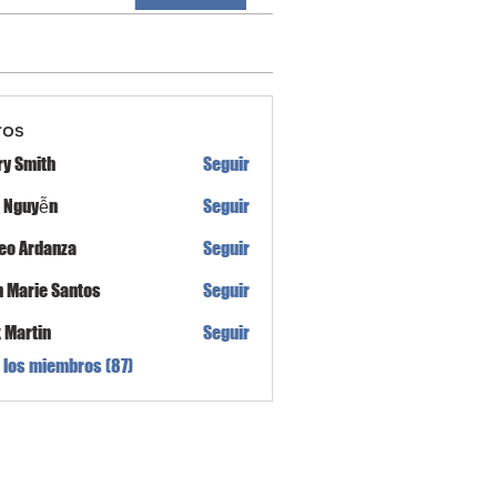
ros
ry Smith
Seguir
h Nguyễn
Seguir
eo Ardanza
Seguir
n Marie Santos
Seguir
x Martin
Seguir
 los miembros (87)