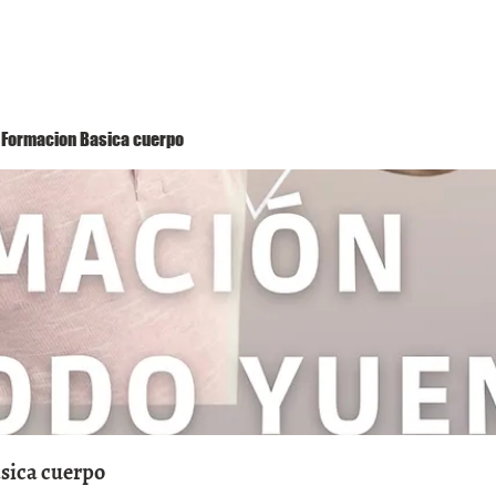
Método Yuen
Conóceme
Eventos
 1 Formacion Basica cuerpo
asica cuerpo