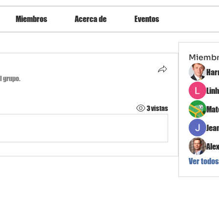
Miembros
Acerca de
Eventos
Miemb
Har
l grupo.
Lin
3 vistas
Mat
Jea
Ale
Ver todos