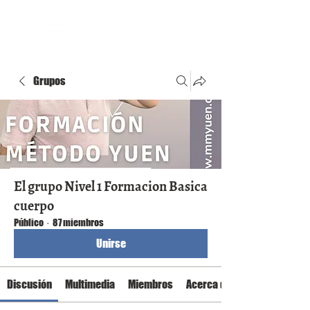
Grupos
El grupo Nivel 1 Formacion Basica
cuerpo
Público
·
87 miembros
Unirse
Discusión
Multimedia
Miembros
Acerca de