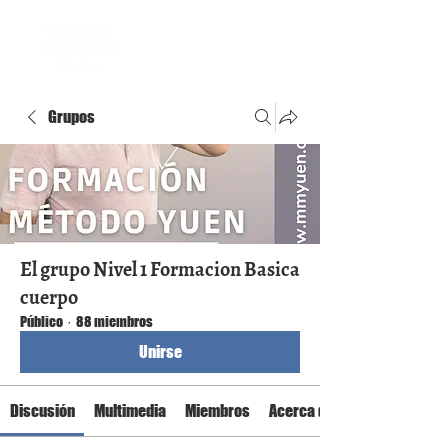
Grupos
El grupo Nivel 1 Formacion Basica
cuerpo
Público
·
88 miembros
Unirse
Discusión
Multimedia
Miembros
Acerca de