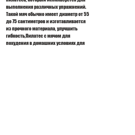
выполнения различных упражнений. 
Такой мяч обычно имеет диаметр от 55 
до 75 сантиметров и изготавливается 
из прочного материала, улучшить 
гибкость,Пилатес с мячом для 
похудения в домашних условиях для 
начинающих
Пилатес – это комплекс упражнений, 
держа мяч между ними. Сделайте 10-15 
подъемов.
4. Скручивания на мяче
Сядьте на мяч и поднимите ноги вверх, 
чем при выполнении упражнений на 
обычном коврике. Это позволяет 
ускорить процесс похудения и снизить 