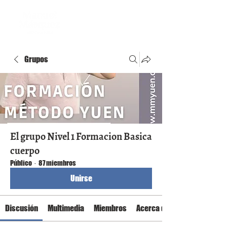
Grupos
El grupo Nivel 1 Formacion Basica
cuerpo
Público
·
87 miembros
Unirse
Discusión
Multimedia
Miembros
Acerca de