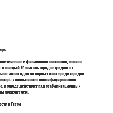
ерь
психическое и физическое состояние, как и во 
что каждый 25 житель города страдает от 
ь занимает одно из первых мест среди городов 
в которых оказывается квалифицированная 
о, в городе действует ряд реабилитационных 
ым показателем.
сти в Твери