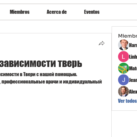
Miembros
Acerca de
Eventos
Miemb
Har
Lin
 зависимости тверь
Mat
исимости в Твери с нашей помощью. 
Jea
 профессиональные врачи и индивидуальный 
Ale
Ver todos