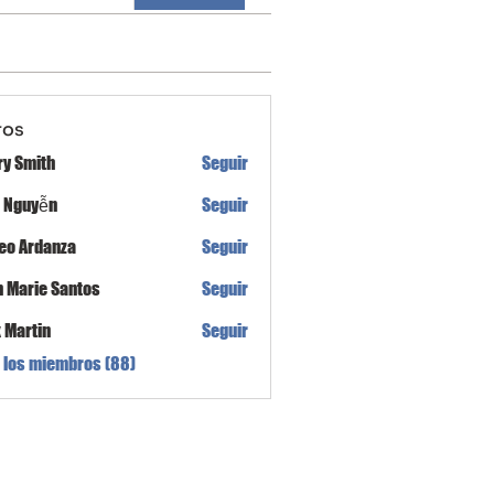
ros
ry Smith
Seguir
h Nguyễn
Seguir
eo Ardanza
Seguir
n Marie Santos
Seguir
x Martin
Seguir
 los miembros (88)