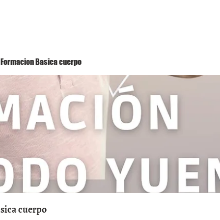
Método Yuen
Conóceme
Eventos
 1 Formacion Basica cuerpo
asica cuerpo