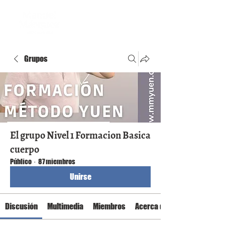
Grupos
El grupo Nivel 1 Formacion Basica
cuerpo
Público
·
87 miembros
Unirse
Discusión
Multimedia
Miembros
Acerca de