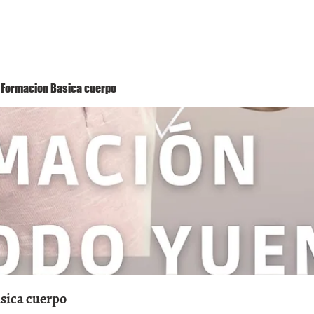
Método Yuen
Conóceme
Eventos
 1 Formacion Basica cuerpo
asica cuerpo