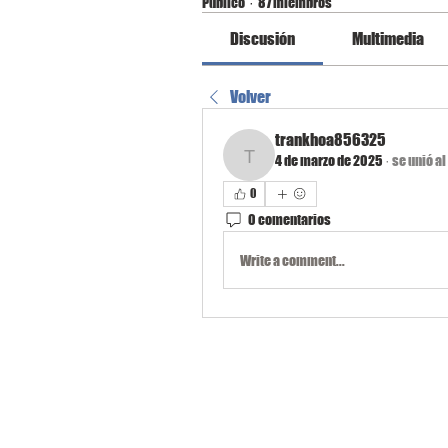
Público
·
87 miembros
Discusión
Multimedia
Volver
trankhoa856325
4 de marzo de 2025
·
se unió al
trankhoa856325
0
0 comentarios
Write a comment...