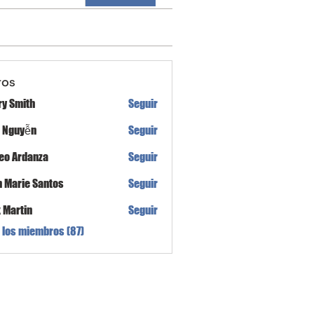
ros
ry Smith
Seguir
h Nguyễn
Seguir
eo Ardanza
Seguir
n Marie Santos
Seguir
x Martin
Seguir
 los miembros (87)