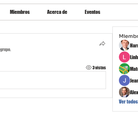
Miembros
Acerca de
Eventos
Miemb
Har
 grupo.
Lin
3 vistas
Mat
Jea
Ale
Ver todos