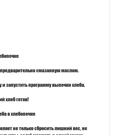
лебопечке
у, предварительно смазанную маслом. 
у и запустить программу выпечки хлеба.
ий хлеб готов!
еба в хлебопечке
оляет не только сбросить лишний вес, не 