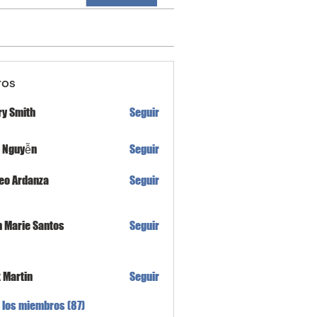
ros
ry Smith
Seguir
h Nguyễn
Seguir
eo Ardanza
Seguir
n Marie Santos
Seguir
x Martin
Seguir
 los miembros (87)