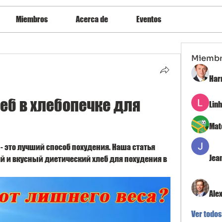
Miembros
Acerca de
Eventos
Miemb
Har
б в хлебопечке для 
Lin
Mat
- это лучший способ похудения. Наша статья 
Jea
й и вкусный диетический хлеб для похудения в 
Ale
Ver todos