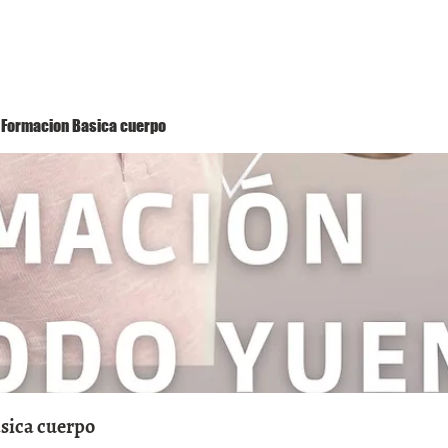
Método Yuen
Conóceme
Eventos
 1 Formacion Basica cuerpo
asica cuerpo