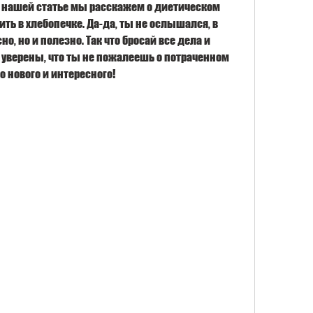
В нашей статье мы расскажем о диетическом 
ть в хлебопечке. Да-да, ты не ослышался, в 
но, но и полезно. Так что бросай все дела и 
 уверены, что ты не пожалеешь о потраченном 
о нового и интересного!