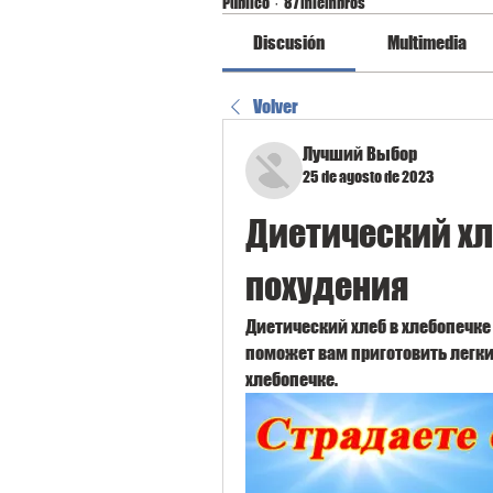
Público
·
87 miembros
Discusión
Multimedia
Volver
Лучший Выбор
25 de agosto de 2023
Диетический хле
похудения
Диетический хлеб в хлебопечке 
поможет вам приготовить легки
хлебопечке.