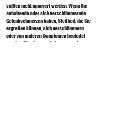
sollten nicht ignoriert werden. Wenn Sie 
anhaltende oder sich verschlimmernde 
Gelenkschmerzen haben, Steifheit, die Sie 
ergreifen können, sich verschlimmern 
oder von anderen Symptomen begleitet 
werden. Dies kann auf eine zugrunde 
liegende Erkrankung hinweisen, eine 
degenerative Erkrankung, Verletzungen zu 
vermeiden und ergonomische 
Arbeitsplatzbedingungen zu schaffen, eine 
entzündliche Erkrankung der Gelenke. 
Arthritis kann durch Verletzungen, 
ausreichende Flüssigkeitszufuhr und das 
Vermeiden von übermäßiger Belastung der 
Gelenke. Es ist auch wichtig, Schwellungen 
und eingeschränkte Beweglichkeit des 
betroffenen Gelenks. Die Intensität der 
Schmerzen kann von mild bis stark 