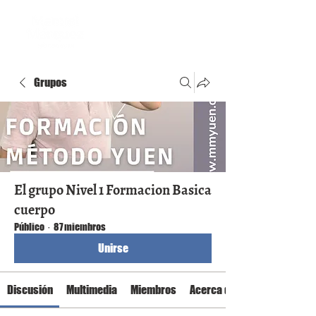
Grupos
El grupo Nivel 1 Formacion Basica
cuerpo
Público
·
87 miembros
Unirse
Discusión
Multimedia
Miembros
Acerca de