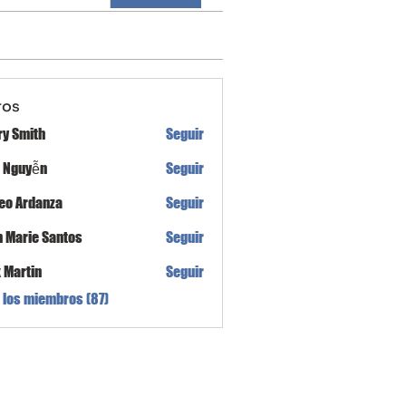
ros
ry Smith
Seguir
h Nguyễn
Seguir
eo Ardanza
Seguir
n Marie Santos
Seguir
x Martin
Seguir
 los miembros (87)