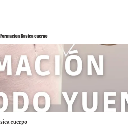
Método Yuen
Conóceme
Eventos
 1 Formacion Basica cuerpo
asica cuerpo