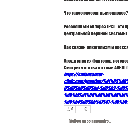
Что такое рассеянный склероз?
Рассеянный склероз (РС) - это
центральной нервной системы, 
Как связан алкоголизм и расс
Среди многих факторов, которо
Смотрите статьи по теме АЛКО
https://sudancancer-
clinic.com/question/%d1%85
0%d0%b8%d0%bd-%d0%b2-%d0%
%d0%bf%d1%80%d0%b5%d0%bf%
%d0%b4%d0%bb%d1%8f-%d0%b5
0
Rédigez un commentaire...