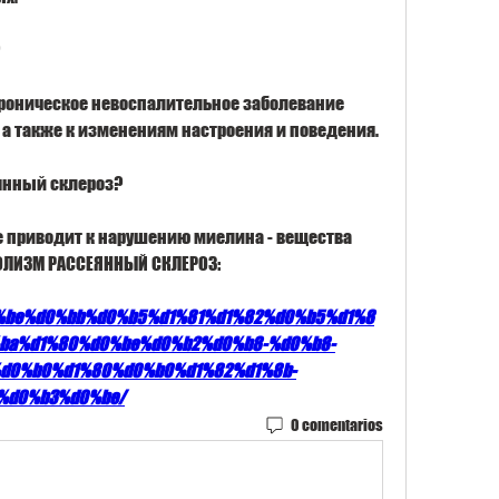
 хроническое невоспалительное заболевание 
а также к изменениям настроения и поведения.
еянный склероз?
е приводит к нарушению миелина - вещества 
ГОЛИЗМ РАССЕЯННЫЙ СКЛЕРОЗ:
%d0%be%d0%bb%d0%b5%d1%81%d1%82%d0%b5%d1%8
ba%d1%80%d0%be%d0%b2%d0%b8-%d0%b8-
d0%b0%d1%80%d0%b0%d1%82%d1%8b-
%d0%b3%d0%be/
0 comentarios