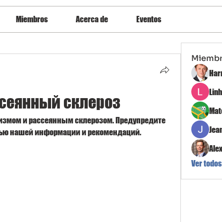
Miembros
Acerca de
Eventos
Miemb
Har
Lin
ссеянный склероз
Mat
лизмом и рассеянным склерозом. Предупредите 
Jea
щью нашей информации и рекомендаций.
Ale
Ver todos