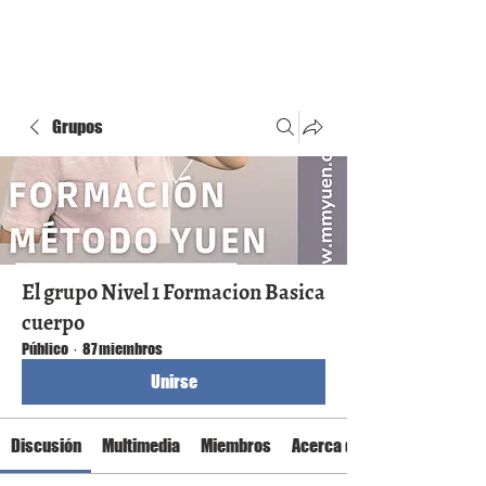
Grupos
El grupo Nivel 1 Formacion Basica
cuerpo
Público
·
87 miembros
Unirse
Discusión
Multimedia
Miembros
Acerca de