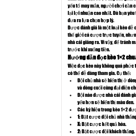
yếu tố may mắn, người chơi cần c
lại lợi nhuận cao nhất. Dù bạn yêu 
đưa ra lựa chọn hợp lý.
Được đánh giá là một loại kèo dễ
thế giới cá cược trực tuyến, nhưn
nhà cái giăng ra. Vì vậy, để tránh
trước khi xuống tiền.
Hướng dẫn đọc kèo 1×2 chu
Việc đọc kèo này không quá phức t
có thể dễ dàng tham gia. Cụ thể:
Đội chủ nhà sẽ hiển thị ở dòng
và dòng cuối cùng đại diện ch
Đội nào được nhà cái đánh giá
yếu hơn sẽ hiển thị màu đen.
Các ký hiệu trong kèo 1×2 đư
1
: Đặt cược đội chủ nhà thắng
X
: Đặt cược kết quả hòa.
2
: Đặt cược đội khách thắng.