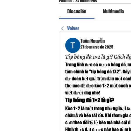
Público
·
87 miembros
Discusión
Multimedia
Volver
Tuân Nguyễn
27 de marzo de 2025
Tip bóng đá 1×2 là gì? Cách đọ
Trong lĩnh vực cá cược bóng đá, 
tâm chính là “tip bóng đá 1X2”. Đâ
dự đoán kết quả trận đấu một cách 
thế nào để đọc kèo 1×2 một cách 
viết dưới đây nhé!
Tip bóng đá 1×2 là gì?
Kèo 1×2 là một trong những loại 
châu Á và kèo tài xỉu. Khi tham gia
cần theo dõi tỷ lệ kèo mà nhà cái 
Hình thức đặt cược này bao gồm ba 