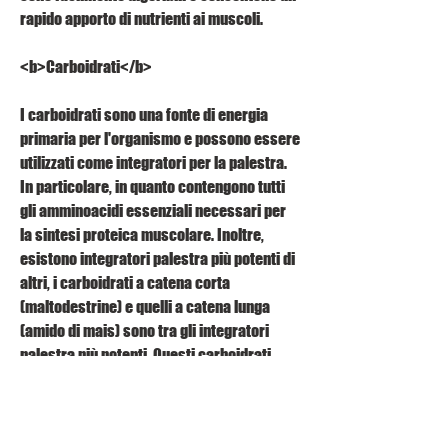
rapido apporto di nutrienti ai muscoli.
<b>Carboidrati</b>
I carboidrati sono una fonte di energia 
primaria per l'organismo e possono essere 
utilizzati come integratori per la palestra. 
In particolare, in quanto contengono tutti 
gli amminoacidi essenziali necessari per 
la sintesi proteica muscolare. Inoltre, 
esistono integratori palestra più potenti di 
altri, i carboidrati a catena corta 
(maltodestrine) e quelli a catena lunga 
(amido di mais) sono tra gli integratori 
palestra più potenti. Questi carboidrati 
consentono un rapido rifornimento di 
energia ai muscoli durante l'attività fisica.