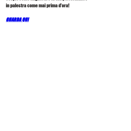
in palestra come mai prima d'ora!
GUARDA QUI