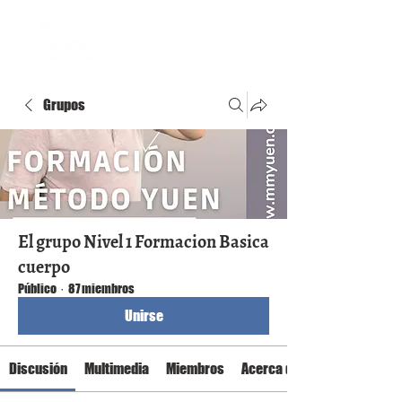
Grupos
El grupo Nivel 1 Formacion Basica
cuerpo
Público
·
87 miembros
Unirse
Discusión
Multimedia
Miembros
Acerca de