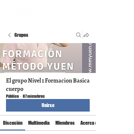
Grupos
El grupo Nivel 1 Formacion Basica
cuerpo
Público
·
87 miembros
Unirse
Discusión
Multimedia
Miembros
Acerca de