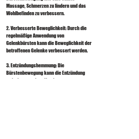
Massage, Schmerzen zu lindern und das 
Wohlbefinden zu verbessern.
2. Verbesserte Beweglichkeit: Durch die 
regelmäßige Anwendung von 
Gelenkbürsten kann die Beweglichkeit der 
betroffenen Gelenke verbessert werden.
3. Entzündungshemmung: Die 
Bürstenbewegung kann die Entzündung 
reduzieren und zur Verringerung von 
Schwellungen beitragen.
4. Entspannung der Muskeln: Die 
Bürstenmassage kann die 
Muskelspannung reduzieren und 
Entspannung fördern.