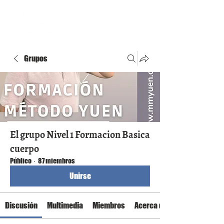
Grupos
El grupo Nivel 1 Formacion Basica
cuerpo
Público
·
87 miembros
Unirse
Discusión
Multimedia
Miembros
Acerca de