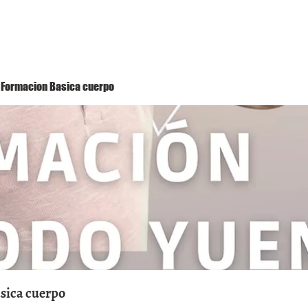
Método Yuen
Conóceme
Eventos
 1 Formacion Basica cuerpo
asica cuerpo