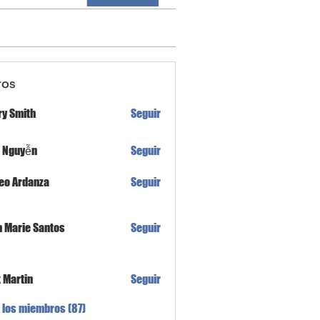
ros
ry Smith
Seguir
h Nguyễn
Seguir
eo Ardanza
Seguir
n Marie Santos
Seguir
x Martin
Seguir
 los miembros (87)