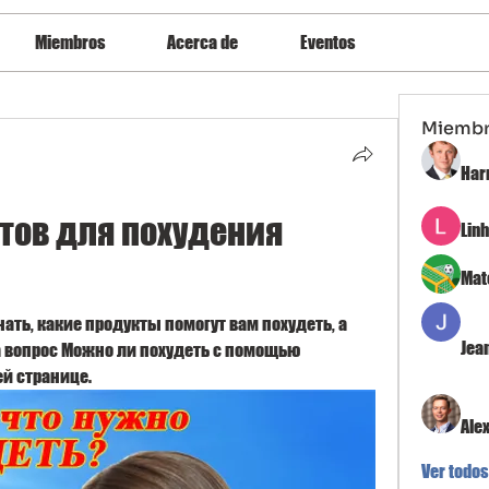
Miembros
Acerca de
Eventos
Miemb
Har
тов для похудения 
Lin
Mat
ть, какие продукты помогут вам похудеть, а 
Jea
а вопрос Можно ли похудеть с помощью 
й странице.
Ale
Ver todos