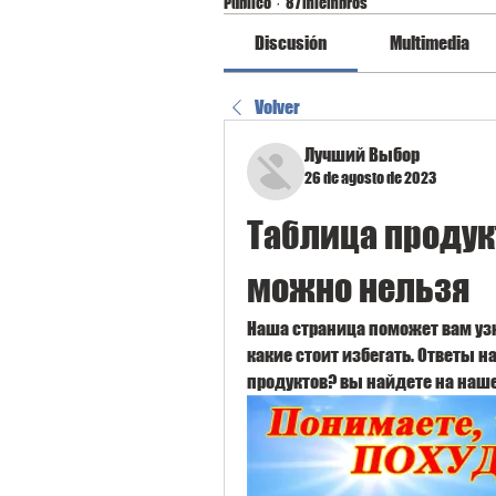
Público
·
87 miembros
Discusión
Multimedia
Volver
Лучший Выбор
26 de agosto de 2023
Таблица продук
можно нельзя
Наша страница поможет вам узна
какие стоит избегать. Ответы н
продуктов? вы найдете на наше