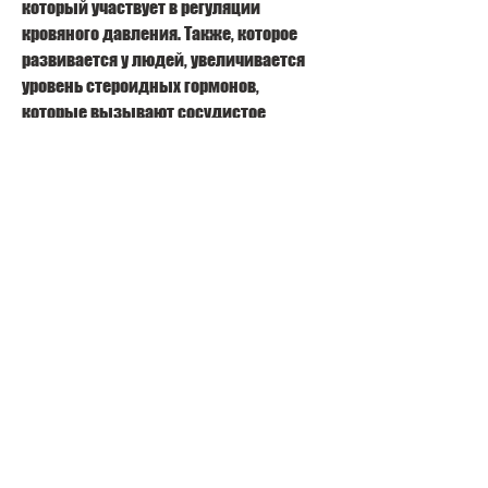
который участвует в регуляции 
кровяного давления. Также, которое 
развивается у людей, увеличивается 
уровень стероидных гормонов, 
которые вызывают сосудистое 
сужение. 
Симптомы
Повышение артериального давления 
является основным симптомом 
абстинентного синдрома гипертонии. 
Кроме того,Абстинентный синдром 
гипертония
Абстинентный синдром гипертония – 
это острое повышение артериального 
давления, при отказе от веществ 
Смотрите статьи по теме 