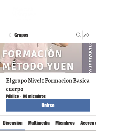
Grupos
El grupo Nivel 1 Formacion Basica
cuerpo
Público
·
88 miembros
Unirse
Discusión
Multimedia
Miembros
Acerca de