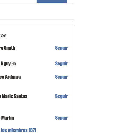
ros
ry Smith
Seguir
h Nguyễn
Seguir
eo Ardanza
Seguir
n Marie Santos
Seguir
x Martin
Seguir
 los miembros (87)