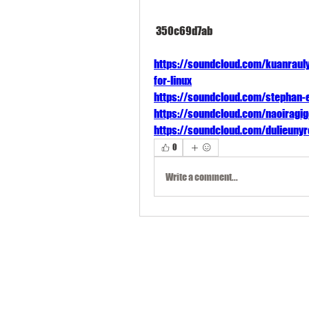
 350c69d7ab
https://soundcloud.com/kuanraul
for-linux
https://soundcloud.com/stephan-e
https://soundcloud.com/naoiragi
https://soundcloud.com/dulieunyr
0
Write a comment...