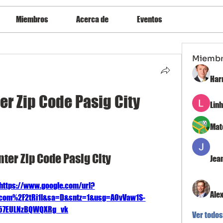
Miembros
Acerca de
Eventos
Miemb
Har
er Zip Code Pasig City
Lin
Mat
nter Zip Code Pasig City
Jea
https://www.google.com/url?
Ale
com%2F2tRi1l&sa=D&sntz=1&usg=AOvVaw1S-
57EULNzBQWQXRg_vk
Ver todos