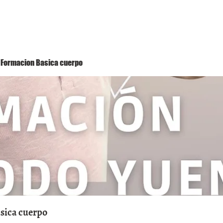
Método Yuen
Conóceme
Eventos
 1 Formacion Basica cuerpo
asica cuerpo