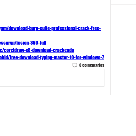
yam/download-burp-suite-professional-crack-free-
ssaryg/fusion-360-full
ge/coreldraw-x8-download-crackeado
obid/free-download-typing-master-10-for-windows-7
0 comentarios