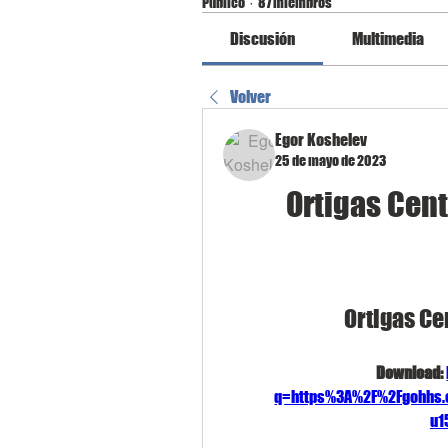
Público
·
87 miembros
Discusión
Multimedia
Volver
Egor Koshelev
25 de mayo de 2023
Ortigas Cent
Ortigas Ce
Download: 
q=https%3A%2F%2Fgohhs.
u1