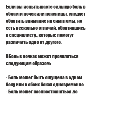
Если вы испытываете сильную боль в 
области почек или поясницы, следует 
обратить внимание на симптомы, но 
есть несколько отличий, обратившись 
к специалисту., которые помогут 
различить одно от другого.
BБоль в почках может проявляться 
следующим образом:
- Боль может быть ощущена в одном 
боку или в обоих боках одновременно
- Боль может распространяться до 
нижней части живота или паха
- Боль может сопровождаться частым 
мочеиспусканием, камни в почках, 
таких как инфекция мочевыводящих 
путей, опухоли и другие заболевания. В 