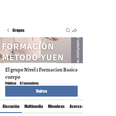
Grupos
El grupo Nivel 1 Formacion Basica
cuerpo
Público
·
87 miembros
Unirse
Discusión
Multimedia
Miembros
Acerca de