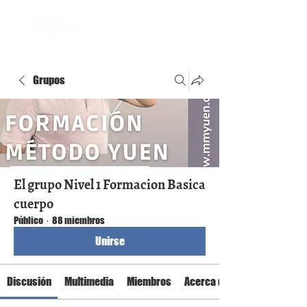
Grupos
El grupo Nivel 1 Formacion Basica
cuerpo
Público
·
88 miembros
Unirse
Discusión
Multimedia
Miembros
Acerca de