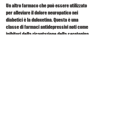
Un altro farmaco che può essere utilizzato 
per alleviare il dolore neuropatico nei 
diabetici è la duloxetina. Questa è una 
classe di farmaci antidepressivi noti come 
inibitori della ricaptazione della serotonina 
e della noradrenalina. La duloxetina può 
aiutare a ridurre la sensazione di dolore 
agendo sui neurotrasmettitori nel cervello.
Antidolorifici da banco
Esistono anche antidolorifici da banco che 
possono essere utilizzati per alleviare il 
dolore neuropatico nei diabetici. Uno di 
questi è l'acido acetilsalicilico (Aspirina), 
mantenere i livelli di zucchero nel sangue 
sotto controllo è essenziale per prevenire 
la neuropatia diabetica e il dolore cronico 