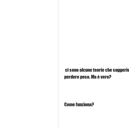
 ci sono alcune teorie che suggeriscono che spazzolare i denti può anche aiutare a 
perdere peso. Ma è vero?
Come funziona?