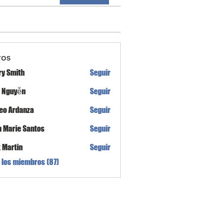
ros
ry Smith
Seguir
h Nguyễn
Seguir
eo Ardanza
Seguir
n Marie Santos
Seguir
x Martin
Seguir
 los miembros (87)