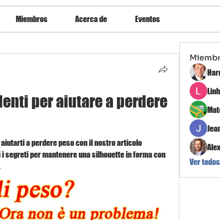
Miembros
Acerca de
Eventos
Miemb
Har
Lin
denti per aiutare a perdere 
Mat
Jea
aiutarti a perdere peso con il nostro articolo 
Ale
i i segreti per mantenere una silhouette in forma con 
Ver todos
.