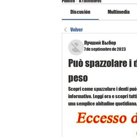
Público
·
87 miembros
Discusión
Multimedia
Volver
Лучший Выбор
7 de septiembre de 2023
Può spazzolare i 
peso
Scopri come spazzolare i denti può 
informativo. Leggi ora e scopri tutt
una semplice abitudine quotidiana