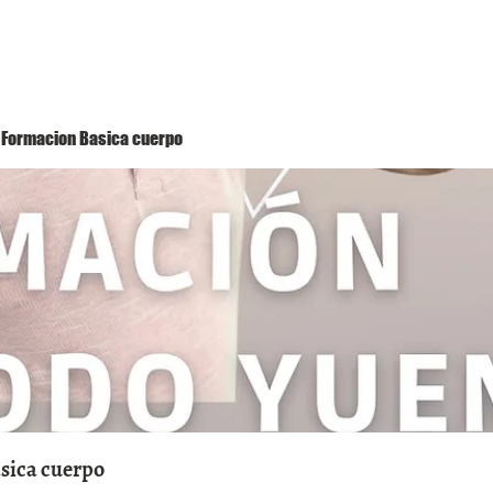
Método Yuen
Conóceme
Eventos
 1 Formacion Basica cuerpo
asica cuerpo