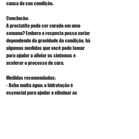
causa da sua condição.
Conclusão:
A prostatite pode ser curada em uma 
semana? Embora a resposta possa variar 
dependendo da gravidade da condição, há 
algumas medidas que você pode tomar 
para ajudar a aliviar os sintomas e 
acelerar o processo de cura.
Medidas recomendadas:
- Beba muita água: a hidratação é 
essencial para ajudar a eliminar as 
bactérias que causam a prostatite.
- Evite bebidas alcoólicas e cafeína: estas 
substâncias podem irritar a próstata e 
piorar os sintomas.
- Alimente-se de forma saudável: inclua 
alimentos ricos em nutrientes, alimente-se 