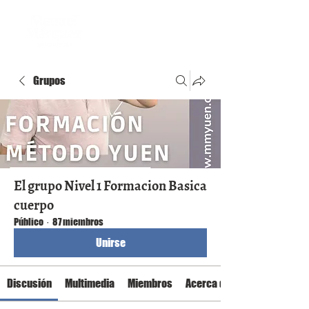
Grupos
El grupo Nivel 1 Formacion Basica
cuerpo
Público
·
87 miembros
Unirse
Discusión
Multimedia
Miembros
Acerca de