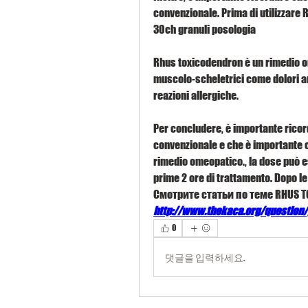
convenzionale. Prima di utilizzare
30ch granuli posologia
Rhus toxicodendron è un rimedio ome
muscolo-scheletrici come dolori arti
reazioni allergiche. 
Per concludere, è importante ricor
convenzionale e che è importante c
rimedio omeopatico., la dose può e
prime 2 ore di trattamento. Dopo le
Смотрите статьи по теме RHUS 
http://www.thekaca.org/question/p
0
댓글을 입력하세요.