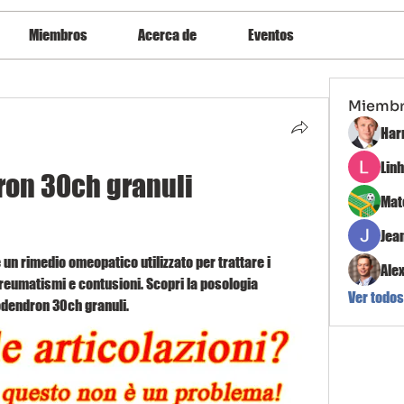
Miembros
Acerca de
Eventos
Miemb
Har
Lin
on 30ch granuli 
Mat
Jea
n rimedio omeopatico utilizzato per trattare i 
Ale
i, reumatismi e contusioni. Scopri la posologia 
Ver todos
codendron 30ch granuli.