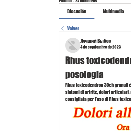
Público
·
87 miembros
Discusión
Multimedia
Volver
Лучший Выбор
4 de septiembre de 2023
Rhus toxicodendr
posologia
Rhus toxicodendron 30ch granuli è u
sintomi di artrite, dolori articolar
consigliata per l'uso di Rhus toxi