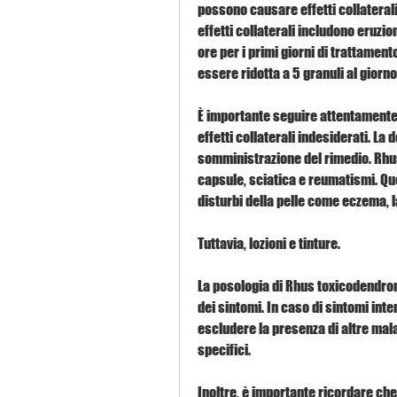
possono causare effetti collaterali 
effetti collaterali includono eruzio
ore per i primi giorni di trattamento
essere ridotta a 5 granuli al giorno.
È importante seguire attentamente l
effetti collaterali indesiderati. La
somministrazione del rimedio. Rhus
capsule, sciatica e reumatismi. Que
disturbi della pelle come eczema, l
Tuttavia, lozioni e tinture. 
La posologia di Rhus toxicodendron
dei sintomi. In caso di sintomi int
escludere la presenza di altre mala
specifici. 
Inoltre, è importante ricordare che