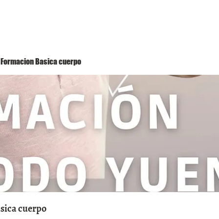
Método Yuen
Conóceme
Eventos
 1 Formacion Basica cuerpo
asica cuerpo