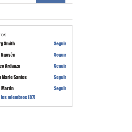
ros
ry Smith
Seguir
h Nguyễn
Seguir
eo Ardanza
Seguir
n Marie Santos
Seguir
x Martin
Seguir
 los miembros (87)