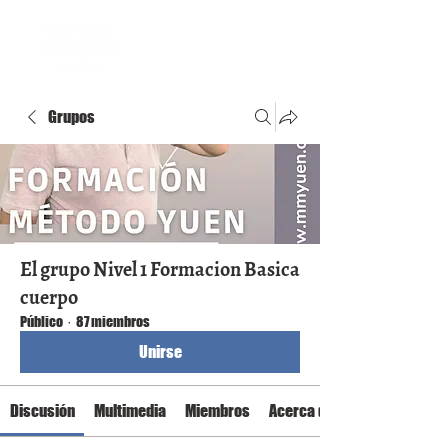
Grupos
El grupo Nivel 1 Formacion Basica
cuerpo
Público
·
87 miembros
Unirse
Discusión
Multimedia
Miembros
Acerca de