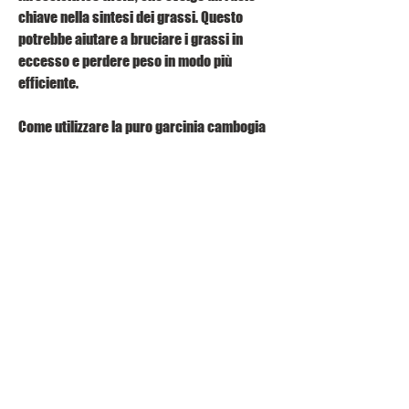
chiave nella sintesi dei grassi. Questo 
potrebbe aiutare a bruciare i grassi in 
eccesso e perdere peso in modo più 
efficiente.
Come utilizzare la puro garcinia cambogia
L'integratore di puro garcinia cambogia di 
solito viene assunto sotto forma di 
capsule. La dose e le istruzioni possono 
variare a seconda del marchio e della 
concentrazione di HCA presente nel 
prodotto. È importante seguire le 
indicazioni riportate sull'etichetta e 
consultare un medico o un professionista 
sanitario prima di iniziare qualsiasi 
integratore alimentare.
Possibili effetti collaterali