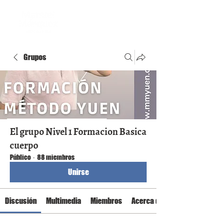
Grupos
El grupo Nivel 1 Formacion Basica
cuerpo
Público
·
88 miembros
Unirse
Discusión
Multimedia
Miembros
Acerca de