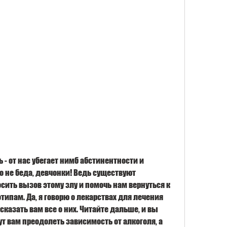
- от нас убегает нимб абстинентности и 
о не беда, девчонки! Ведь существуют 
ить вызов этому злу и помочь нам вернуться к 
пам. Да, я говорю о лекарствах для лечения 
казать вам все о них. Читайте дальше, и вы 
ут вам преодолеть зависимость от алкоголя, а 