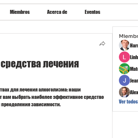
Miembros
Acerca de
Eventos
Miemb
Har
Lin
средства лечения 
Mat
Jea
твах для лечения алкоголизма: наши 
Ale
т вам выбрать наиболее эффективное средство 
Ver todos
и преодоления зависимости.