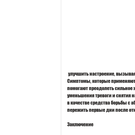
 улучшить настроение, вызывая резкое ухудшение самочувствия у человека. 
Симптомы, которые применяютс
помогают преодолеть сильное 
уменьшения тревоги и снятия н
в качестве средства борьбы с 
пережить первые дни после отк
Заключение