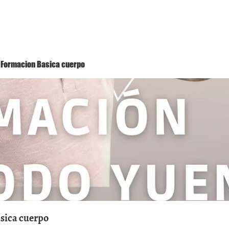
Método Yuen
Conóceme
Eventos
 1 Formacion Basica cuerpo
asica cuerpo