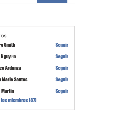
ros
ry Smith
Seguir
h Nguyễn
Seguir
eo Ardanza
Seguir
n Marie Santos
Seguir
x Martin
Seguir
 los miembros (87)