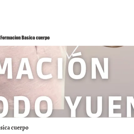
Método Yuen
Conóceme
Eventos
 1 Formacion Basica cuerpo
asica cuerpo