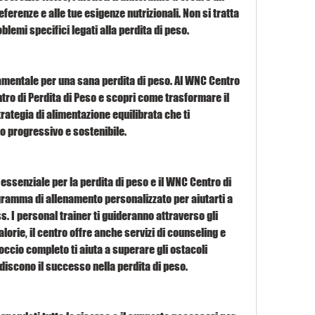
ferenze e alle tue esigenze nutrizionali. Non si tratta 
oblemi specifici legati alla perdita di peso.
mentale per una sana perdita di peso. Al WNC Centro 
ntro di Perdita di Peso e scopri come trasformare il 
trategia di alimentazione equilibrata che ti 
o progressivo e sostenibile.
essenziale per la perdita di peso e il WNC Centro di 
ramma di allenamento personalizzato per aiutarti a 
ss. I personal trainer ti guideranno attraverso gli 
lorie, il centro offre anche servizi di counseling e 
cio completo ti aiuta a superare gli ostacoli 
iscono il successo nella perdita di peso.