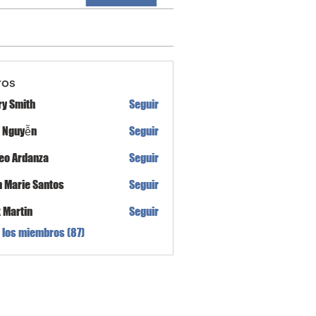
ros
ry Smith
Seguir
h Nguyễn
Seguir
eo Ardanza
Seguir
n Marie Santos
Seguir
x Martin
Seguir
 los miembros (87)