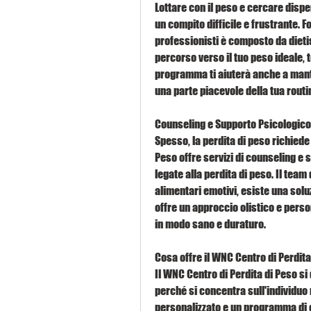
Lottare con il peso e cercare dispe
un compito difficile e frustrante. F
professionisti è composto da dietist
percorso verso il tuo peso ideale, t
programma ti aiuterà anche a manten
una parte piacevole della tua routi
Counseling e Supporto Psicologico
Spesso, la perdita di peso richiede 
Peso offre servizi di counseling e 
legate alla perdita di peso. Il team 
alimentari emotivi, esiste una solu
offre un approccio olistico e person
in modo sano e duraturo.
Cosa offre il WNC Centro di Perdita
Il WNC Centro di Perdita di Peso si 
perché si concentra sull'individuo 
personalizzato e un programma di ese