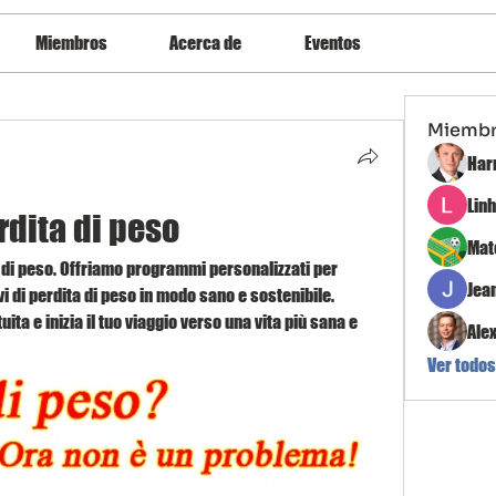
Miembros
Acerca de
Eventos
Miemb
Har
Lin
rdita di peso
Mat
 di peso. Offriamo programmi personalizzati per 
Jea
vi di perdita di peso in modo sano e sostenibile. 
ta e inizia il tuo viaggio verso una vita più sana e 
Ale
Ver todos