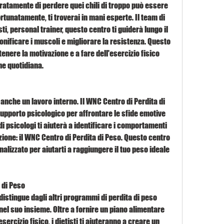
ratamente di perdere quei chili di troppo può essere 
ortunatamente, ti troverai in mani esperte. Il team di 
i, personal trainer, questo centro ti guiderà lungo il 
onificare i muscoli e migliorare la resistenza. Questo 
ere la motivazione e a fare dell'esercizio fisico 
ne quotidiana.
anche un lavoro interno. Il WNC Centro di Perdita di 
supporto psicologico per affrontare le sfide emotive 
di psicologi ti aiuterà a identificare i comportamenti 
zione: il WNC Centro di Perdita di Peso. Questo centro 
alizzato per aiutarti a raggiungere il tuo peso ideale 
 di Peso
distingue dagli altri programmi di perdita di peso 
nel suo insieme. Oltre a fornire un piano alimentare 
rcizio fisico, i dietisti ti aiuteranno a creare un 