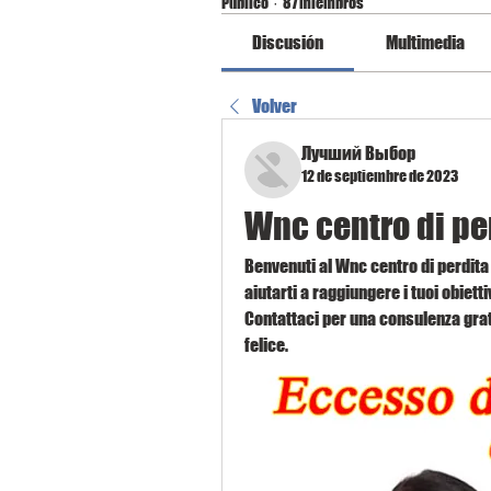
Público
·
87 miembros
Discusión
Multimedia
Volver
Лучший Выбор
12 de septiembre de 2023
Wnc centro di pe
Benvenuti al Wnc centro di perdita
aiutarti a raggiungere i tuoi obietti
Contattaci per una consulenza gratui
felice.