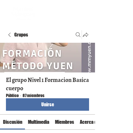
Grupos
El grupo Nivel 1 Formacion Basica
cuerpo
Público
·
87 miembros
Unirse
Discusión
Multimedia
Miembros
Acerca de