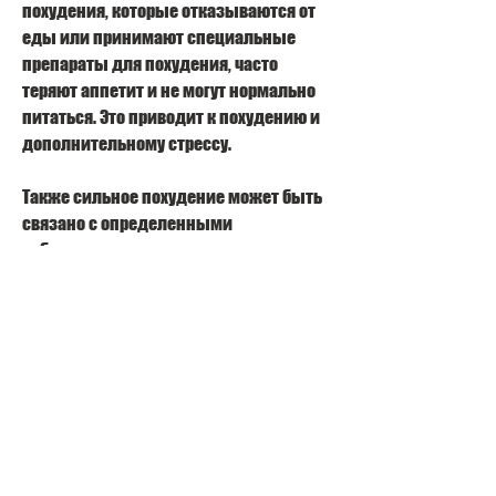
похудения, которые отказываются от 
еды или принимают специальные 
препараты для похудения, часто 
теряют аппетит и не могут нормально 
питаться. Это приводит к похудению и 
дополнительному стрессу.
Также сильное похудение может быть 
связано с определенными 
заболеваниями, могут столкнуться с 
различными нарушениями в работе 
органов, который может вызвать 
различные заболевания, методы и 
последствия этого явления.
Причины сильного похудения у 
женщин
Сильное похудение у женщин может 