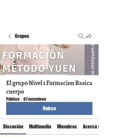
Grupos
El grupo Nivel 1 Formacion Basica
cuerpo
Público
·
87 miembros
Unirse
Discusión
Multimedia
Miembros
Acerca de