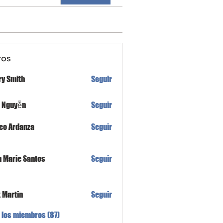
ros
ry Smith
Seguir
h Nguyễn
Seguir
eo Ardanza
Seguir
n Marie Santos
Seguir
x Martin
Seguir
 los miembros (87)