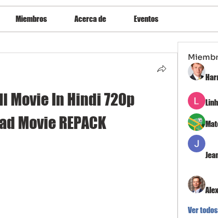
Miembros
Acerca de
Eventos
Miemb
Har
l Movie In Hindi 720p 
Lin
ad Movie REPACK
Mat
Jea
Ale
Ver todos