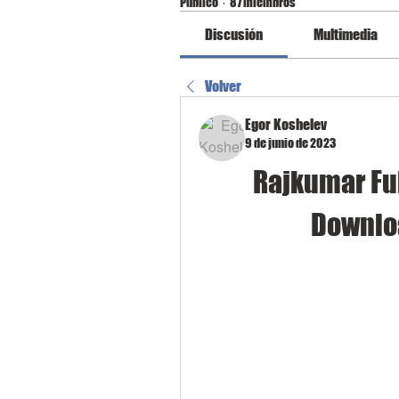
Público
·
87 miembros
Discusión
Multimedia
Volver
Egor Koshelev
9 de junio de 2023
Rajkumar Ful
Downlo