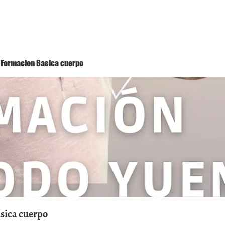
Método Yuen
Conóceme
Eventos
 1 Formacion Basica cuerpo
asica cuerpo