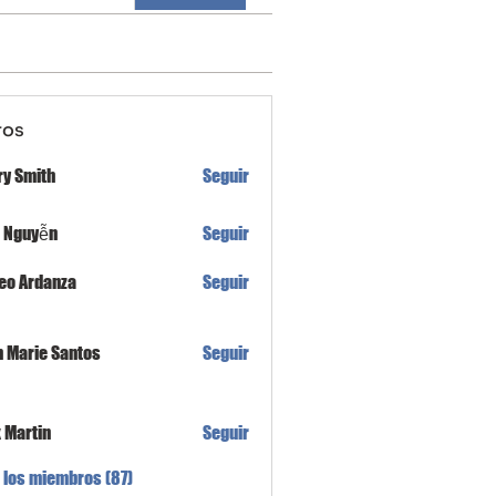
ros
ry Smith
Seguir
h Nguyễn
Seguir
eo Ardanza
Seguir
n Marie Santos
Seguir
x Martin
Seguir
 los miembros (87)