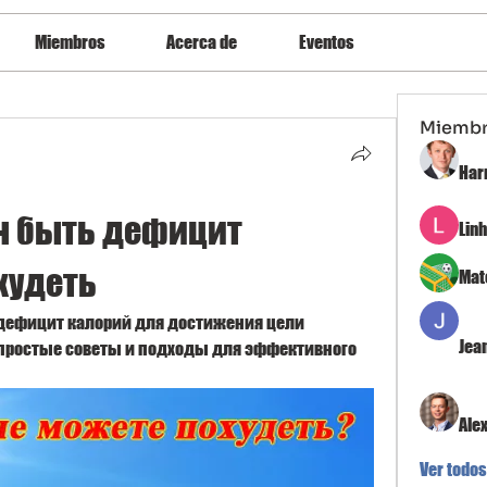
Miembros
Acerca de
Eventos
Miemb
Har
 быть дефицит 
Lin
худеть
Mat
 дефицит калорий для достижения цели 
Jea
простые советы и подходы для эффективного 
Ale
Ver todos