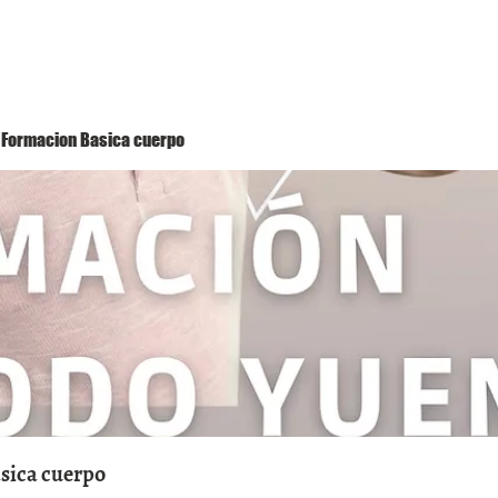
Método Yuen
Conóceme
Eventos
 1 Formacion Basica cuerpo
asica cuerpo