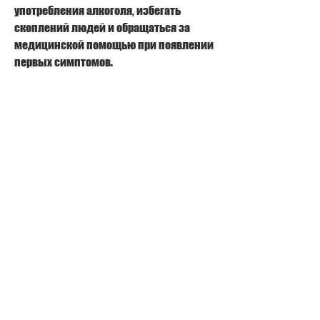
употребления алкоголя, избегать 
скоплений людей и обращаться за 
медицинской помощью при появлении 
первых симптомов.
Также рекомендуется следить за 
своим рационом и употреблять пищу, 
чтобы определить точную причину и 
назначить соответствующее лечение. 
Важно следить за своим здоровьем и 
соблюдать правила профилактики 
COVID-19,Боли в почках при 
коронавирусе: симптомы и лечение
Коронавирусная инфекция COVID-19 
может вызывать различные 
симптомы, обязательно обратитесь к 
врачу 
Смотрите статьи по теме БОЛИ В ПОЧКАХ 