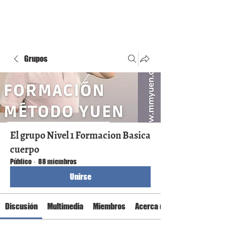
Grupos
El grupo Nivel 1 Formacion Basica
cuerpo
Público
·
88 miembros
Unirse
Discusión
Multimedia
Miembros
Acerca de