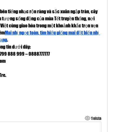
bên tiếng nhạc rộn ràng và sắc xuân ngập tràn, cây 
tượng sống động của mùa Tết truyền thống, nơi 
 Việt cùng giao hòa trong một khoảnh khắc trọn vẹn 
hêm
Mai nhị ngọc toàn, tìm hiểu giống mai đột biến nhị 
dạng
.
ông tin dưới đây:
0799 888 999 – 0888777777
com
Tre.
1 vista