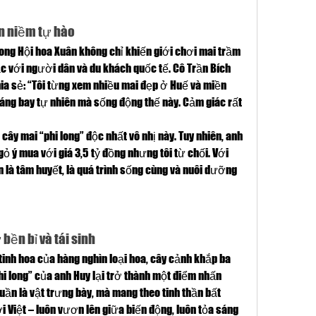
n niềm tự hào
ong Hội hoa Xuân không chỉ khiến giới chơi mai trầm 
c với người dân và du khách quốc tế. Cô Trần Bích 
ia sẻ: “Tôi từng xem nhiều mai đẹp ở Huế và miền 
áng bay tự nhiên mà sống động thế này. Cảm giác rất 
 cây mai “phi long” độc nhất vô nhị này. Tuy nhiên, anh 
ỏ ý mua với giá 3,5 tỷ đồng nhưng tôi từ chối. Với 
n là tâm huyết, là quá trình sống cùng và nuôi dưỡng 
bền bỉ và tái sinh
tinh hoa của hàng nghìn loại hoa, cây cảnh khắp ba 
i long” của anh Huy lại trở thành một điểm nhấn 
ần là vật trưng bày, mà mang theo tinh thần bất 
i Việt – luôn vươn lên giữa biến động, luôn tỏa sáng 