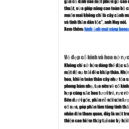
gắn cố định vào một phiến gỗ sao đ
thuật, vừa giúp nâng cao toàn bộ c
muốn mai không chỉ là cây cảnh mà
và tinh thần dân tộc”, anh Huy nói.
Xem thêm: 
hình ảnh mai vàng bons
Vẻ đẹp cổ kính và hoa nở rự
Không chỉ sở hữu dáng thế đặc sắc
mật độ nụ trải đều khắp thân. Nhữ
hoa, khiến toàn thân cây như tỏa s
phong bám nhẹ, tạo nên vẻ cổ kính
hợp cùng sắc hoa tươi trẻ, rực r
Bên dưới gốc, phần rễ nổi uốn l
cổ xưa, góp phần làm tăng tính th
nhân đến tham quan, đây là một tro
thiện cao hiếm thấy tại các kỳ hội