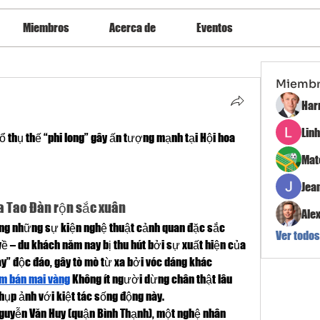
Miembros
Acerca de
Eventos
Miemb
Har
Lin
cổ thụ thế “phi long” gây ấn tượng mạnh tại Hội hoa 
Mat
Jea
a Tao Đàn rộn sắc xuân
Ale
ong những sự kiện nghệ thuật cảnh quan đặc sắc 
Ver todos
ề – du khách năm nay bị thu hút bởi sự xuất hiện của 
y” độc đáo, gây tò mò từ xa bởi vóc dáng khác 
m bán mai vàng
 Không ít người dừng chân thật lâu 
hụp ảnh với kiệt tác sống động này.
uyễn Văn Huy (quận Bình Thạnh), một nghệ nhân 