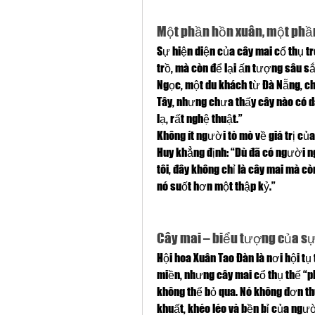
Một phần hồn xuân, một phầ
Sự hiện diện của cây mai cổ thụ tr
trồ, mà còn để lại ấn tượng sâu sắ
Ngọc, một du khách từ Đà Nẵng, ch
Tây, nhưng chưa thấy cây nào có d
lạ, rất nghệ thuật.”
Không ít người tò mò về giá trị của
Huy khẳng định: “Dù đã có người ng
tôi, đây không chỉ là cây mai mà cò
nó suốt hơn một thập kỷ.”
Cây mai – biểu tượng của sự 
Hội hoa Xuân Tao Đàn là nơi hội tụ 
miền, nhưng cây mai cổ thụ thế “ph
không thể bỏ qua. Nó không đơn thu
khuất, khéo léo và bền bỉ của ngườ