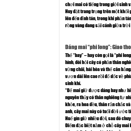
chơi mai có tiếng trong giới sinh 
Huy đặt trang trọng trên một khối 
lên đến đỉnh tán, trong khi phần t
rồng vàng đang sải cánh giữa trời
Dáng mai “phi long”: Giao th
Thế “bay” – hay còn gọi là “phi long
hình, đòi hỏi cây có phần thân ng
vững chãi, hài hòa và thế cân bằng.
vươn dài lên cao rồi đổ dốc về ph
sinh khí.
“Để mai giữ được dáng bay như hiệ
nguyên thủy có thân nghiêng tự nhi
khỏe, ra hoa đều, thân rắn chắc và
anh, cây mai này có tuổi đời ước t
Huế gìn giữ nhiều đời, sau đó chu
Điểm đặc biệt nằm ở chỗ cây mai 