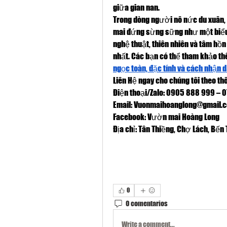
giữa gian nan.
Trong dòng người nô nức du xuân, 
mai đứng sừng sững như một biểu 
nghệ thuật, thiên nhiên và tâm hồn
nhất. Các bạn có thể tham khảo t
ngọc toàn, đặc tính và cách nhận 
Liên Hệ ngay cho chúng tôi theo th
Điện thoại/Zalo: 0905 888 999 – 
Email: 
Vuonmaihoanglong@gmail.
Facebook: Vườn mai Hoàng Long
Địa chỉ: Tân Thiềng, Chợ Lách, Bến 
0
0 comentarios
Write a comment...