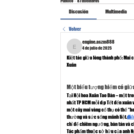
Público
·
87 miembros
Discusión
Multimedia
Volver
engine.aszm888
4 de julio de 2025
engine.aszm888
Kiệt tác giữa lòng thành phố: Mai 
Xuân
Một biểu tượng hiếm có giữ
Tại Hội hoa Xuân Tao Đàn – một tr
nhất TP HCM mỗi dịp Tết đến xuân v
một cây mai vàng cổ thụ có thế “ba
thường và sức sống mãnh liệt.
điể
chỉ để chiêm ngưỡng, bàn tán và c
Tác phẩm thuộc sở hữu của anh Ng