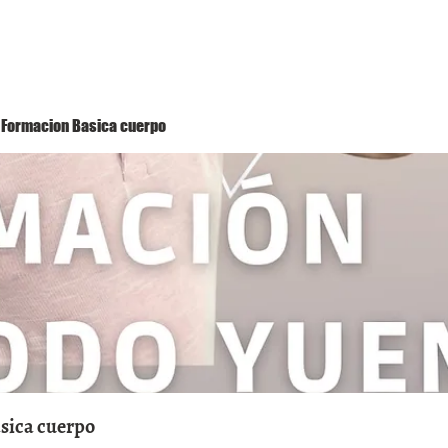
Método Yuen
Conóceme
Eventos
 1 Formacion Basica cuerpo
asica cuerpo