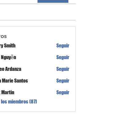
ros
ry Smith
Seguir
h Nguyễn
Seguir
eo Ardanza
Seguir
n Marie Santos
Seguir
x Martin
Seguir
 los miembros (87)