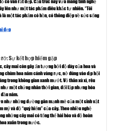
ỏ có vân rất đẹp. Cấu trúc này vừa mang tính nghệ 
ây lên như một tác phẩm điêu khắc tự nhiên. “Tôi 
 là một tác phẩm có hồn, có thông điệp về sức sống 
ai đẹp
c rỡ: Sự kết hợp hiếm gặp
, cây mai còn gây ấn tượng bởi độ dày của hoa và 
ng chùm hoa năm cánh vàng rực, nở đúng vào dịp hội 
áng trong không gian xanh mướt. Vỏ thân xù xì, rêu 
 như một chứng nhân thời gian, đối lập nhưng hòa 
ỡ đầu năm.
ượn như những đường gân mạnh mẽ của một sinh vật 
ẩm mỹ và độ “quý hiếm” của cây. Theo nhiều nghệ 
ng những cây mai có tổng thể hài hòa và độ hoàn 
 hoa xuân trong nước.