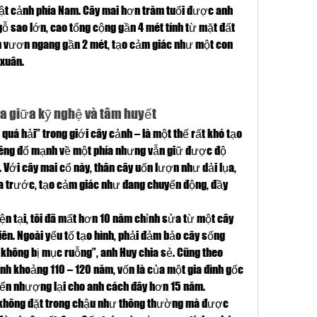
vật cảnh phía Nam. Cây mai hơn trăm tuổi được anh 
gỗ sao lớn, cao tổng cộng gần 4 mét tính từ mặt đất 
án vươn ngang gần 2 mét, tạo cảm giác như một con 
 xuân.
oa giữa kỹ nghệ và tâm huyết
 quá hải” trong giới cây cảnh – là một thế rất khó tạo 
hiêng đổ mạnh về một phía nhưng vẫn giữ được độ 
 Với cây mai cổ này, thân cây uốn lượn như dải lụa, 
ía trước, tạo cảm giác như đang chuyển động, đầy 
n tại, tôi đã mất hơn 10 năm chỉnh sửa từ một cây 
ên. Ngoài yếu tố tạo hình, phải đảm bảo cây sống 
 không bị mục ruỗng”, anh Huy chia sẻ. Cũng theo 
ính khoảng 110 – 120 năm, vốn là của một gia đình gốc 
yển nhượng lại cho anh cách đây hơn 15 năm.
không đặt trong chậu như thông thường mà được 