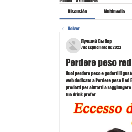
Público
·
87 miembros
Discusión
Multimedia
Volver
Лучший Выбор
7 de septiembre de 2023
Perdere peso red
Vuoi perdere peso e goderti il gusto
web dedicato a Perdere peso Red Bul
prodotti per aiutarti a raggiungere i
tuo drink prefer