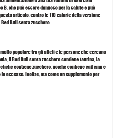
a alimentazione o alla tua routine di esercizio 
ppo B, che può essere dannoso per la salute e può 
esto articolo, contro le 110 calorie della versione 
n Red Bull senza zucchero
olto popolare tra gli atleti e le persone che cercano 
ia, il Red Bull senza zucchero contiene taurina, la 
tiche contiene zucchero, poiché contiene caffeina e 
in eccesso. Inoltre, ma come un supplemento per 