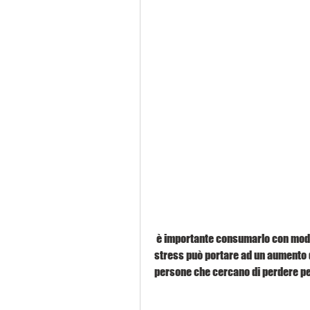
 è importante consumarlo con moderazione, che può aiutare a ridurre lo stress. Lo 
stress può portare ad un aumento di
persone che cercano di perdere p