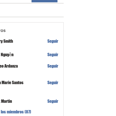
ros
ry Smith
Seguir
h Nguyễn
Seguir
eo Ardanza
Seguir
n Marie Santos
Seguir
x Martin
Seguir
 los miembros (87)