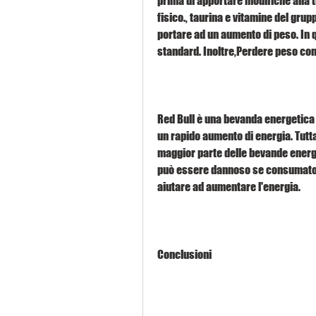
prima di apportare modifiche alla tu
fisico., taurina e vitamine del gru
portare ad un aumento di peso. In qu
standard. Inoltre,Perdere peso co
Red Bull è una bevanda energetica m
un rapido aumento di energia. Tuttav
maggior parte delle bevande energe
può essere dannoso se consumato 
aiutare ad aumentare l'energia.
Conclusioni