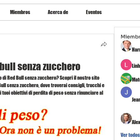
Miembros
Acerca de
Eventos
Miemb
Har
bull senza zucchero
Lin
 di Red Bull senza zucchero? Scopri il nostro sito 
Mat
l senza zucchero, dove troverai consigli, trucchi e 
 tuoi obiettivi di perdita di peso senza rinunciare al 
Jea
Ale
Ver todos