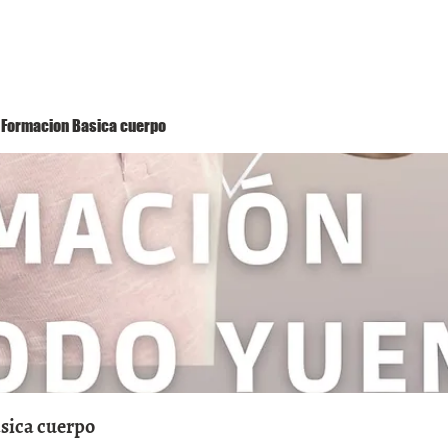
Método Yuen
Conóceme
Eventos
 1 Formacion Basica cuerpo
asica cuerpo