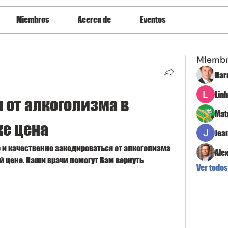
Miembros
Acerca de
Eventos
Miemb
Har
Lin
от алкоголизма в 
Mat
е цена
Jea
и качественно закодироваться от алкоголизма 
Ale
 цене. Наши врачи помогут Вам вернуть 
Ver todos