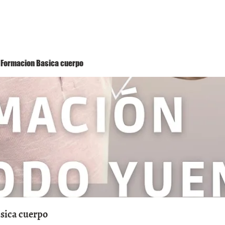
Método Yuen
Conóceme
Eventos
 1 Formacion Basica cuerpo
asica cuerpo