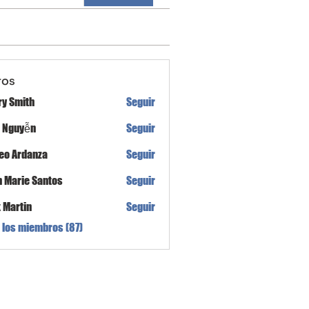
ros
ry Smith
Seguir
h Nguyễn
Seguir
eo Ardanza
Seguir
n Marie Santos
Seguir
x Martin
Seguir
 los miembros (87)