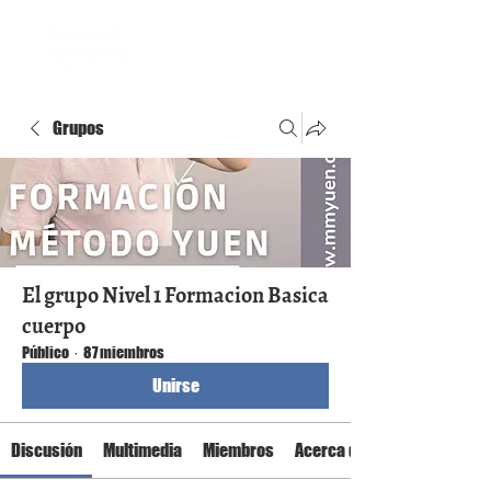
Grupos
El grupo Nivel 1 Formacion Basica
cuerpo
Público
·
87 miembros
Unirse
Discusión
Multimedia
Miembros
Acerca de