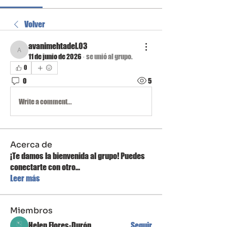
Volver
avanimehtadel.03
avanimehtadel.03
11 de junio de 2026
·
se unió al grupo.
0
0
5
Write a comment...
Acerca de
¡Te damos la bienvenida al grupo! Puedes
conectarte con otro
...
Leer más
Miembros
Helen Flores-Durón
Seguir