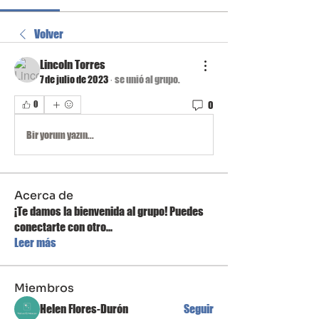
Volver
Lincoln Torres
7 de julio de 2023
·
se unió al grupo.
0
0
Bir yorum yazın...
Acerca de
¡Te damos la bienvenida al grupo! Puedes
conectarte con otro
...
Leer más
Miembros
Helen Flores-Durón
Seguir