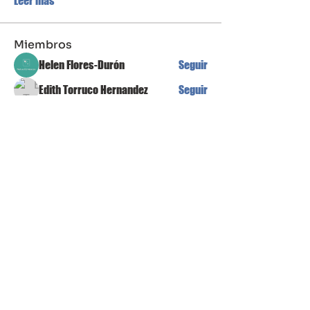
Leer más
Miembros
Helen Flores-Durón
Seguir
Edith Torruco Hernandez
Seguir
avanimehtadel.03
Seguir
avanimehtadel.03
Manuel Márquez
Seguir
Egor Koshelev
Seguir
Ver todos los miembros (16)