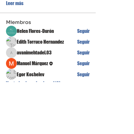
Leer más
Miembros
Helen Flores-Durón
Seguir
Edith Torruco Hernandez
Seguir
avanimehtadel.03
Seguir
avanimehtadel.03
Manuel Márquez
Seguir
Egor Koshelev
Seguir
Ver todos los miembros (16)