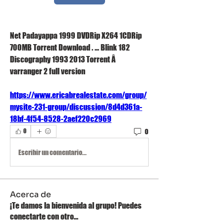
Net Padayappa 1999 DVDRip X264 1CDRip 
700MB Torrent Download . ... Blink 182 
Discography 1993 2013 Torrent Â 
varranger 2 full version 
https://www.ericabrealestate.com/group/
mysite-231-group/discussion/8d4d361a-
18bf-4f54-8528-2aef220c2969
0
0
Escribir un comentario...
Acerca de
¡Te damos la bienvenida al grupo! Puedes
conectarte con otro
...