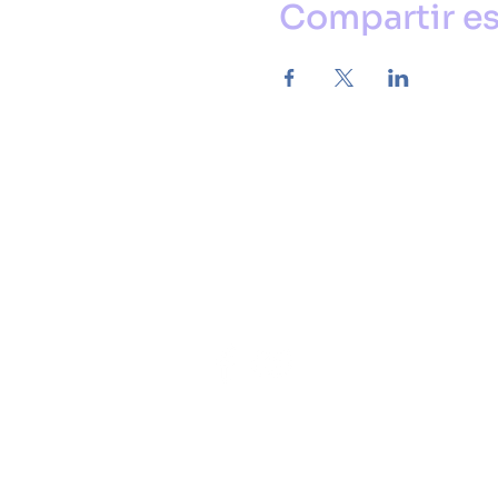
Compartir es
Sígueme en mis redes para
fortalecimientos gratuitos