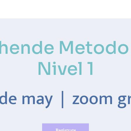
Método Yuen
Conóceme
Eventos
hende Metodo
Nivel 1
 de may
  |  
zoom g
Regístrate