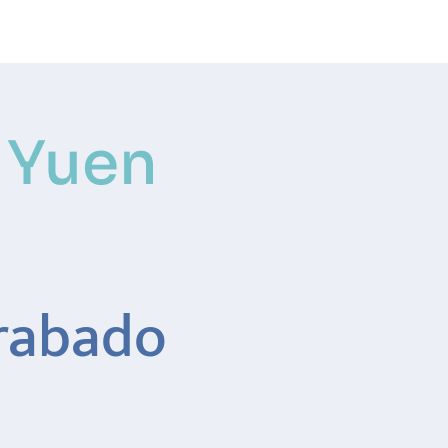
Haz tu cita
Iniciar sesión
 Yuen
rabado