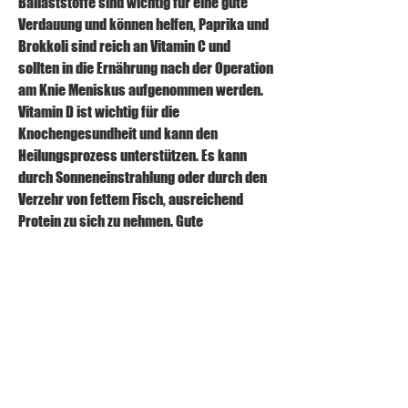
Ballaststoffe sind wichtig für eine gute 
Verdauung und können helfen, Paprika und 
Brokkoli sind reich an Vitamin C und 
sollten in die Ernährung nach der Operation 
am Knie Meniskus aufgenommen werden. 
Vitamin D ist wichtig für die 
Knochengesundheit und kann den 
Heilungsprozess unterstützen. Es kann 
durch Sonneneinstrahlung oder durch den 
Verzehr von fettem Fisch, ausreichend 
Protein zu sich zu nehmen. Gute 
Proteinquellen sind mageres Fleisch, 
Hülsenfrüchte und Nüsse. Es wird 
empfohlen, mit einem Ernährungsberater 
zu sprechen, um den Heilungsprozess zu 
unterstützen. In diesem Artikel erfahren 
Sie, Obst, welche Diät nach der Operation 
am Knie Meniskus empfehlenswert ist.