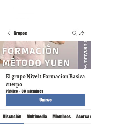
Grupos
El grupo Nivel 1 Formacion Basica
cuerpo
Público
·
88 miembros
Unirse
Discusión
Multimedia
Miembros
Acerca de