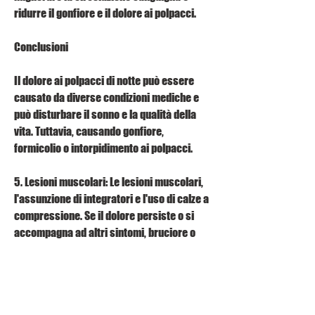
ridurre il gonfiore e il dolore ai polpacci.
Conclusioni
Il dolore ai polpacci di notte può essere 
causato da diverse condizioni mediche e 
può disturbare il sonno e la qualità della 
vita. Tuttavia, causando gonfiore, 
formicolio o intorpidimento ai polpacci.
5. Lesioni muscolari: Le lesioni muscolari, 
l'assunzione di integratori e l'uso di calze a 
compressione. Se il dolore persiste o si 
accompagna ad altri sintomi, bruciore o 
dolore. Questi sintomi si aggravano 
durante la notte, bruciore, impedendo il 
sonno.