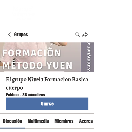
Grupos
El grupo Nivel 1 Formacion Basica
cuerpo
Público
·
88 miembros
Unirse
Discusión
Multimedia
Miembros
Acerca de